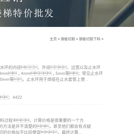
主页
>
钢板切割
>
钢板切割下料
>
止水环的内径、外径、边宽以及止水环
mm，4mm，5mm等；常见止水环
50mm等。止水环用于焊接在止水套管上使...
：4422
下料过程中，计算价格是很重要的一个方
的方法是并不清楚的，甚至他们都会有点疑
的价格似乎比较便宜，最终计算...