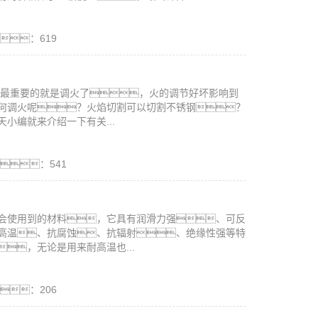
击：619
割最重要的就是调火了，火的调节好坏影响到
何调火呢？火焰切割可以切割不锈钢？
小编就来介绍一下有关...
击：541
会使用到的材料，它具有润滑力强、可反
高温、抗腐蚀、抗辐射、绝缘性强等特
，无论是用来耐高温也...
击：206