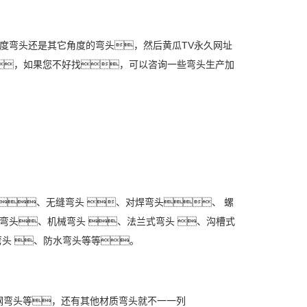
度弯头还是其它角度的弯头，然后黄瓜TV永久网址
，如果您不好找，可以咨询一些弯头生产加
、无缝弯头 、对焊弯头、 螺
弯头、机械弯头 、法兰式弯头 、沟槽式
弯头 、防水弯头等等。
弯头等，还有其他材质弯头就不一一列