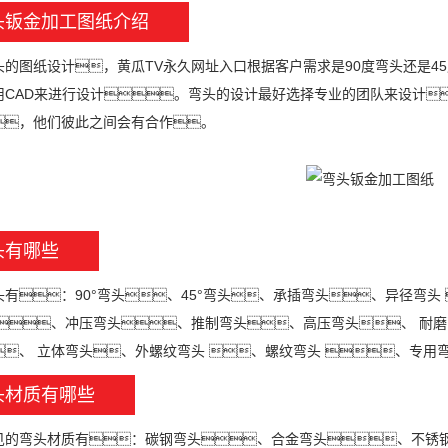
头钣金加工图纸介绍
图纸设计，黄瓜TV永久网址入口根据客户需求是90度弯头还是45
用CAD来进行设计。弯头的设计最好选择专业的团队来设计
，他们彼此之间会有合作。
头有哪些
：90°弯头、45°弯头、承插弯头、异径弯头 
 、冲压弯头、推制弯头、高压弯头、 耐磨
、 立体弯头、外螺纹弯头 、螺纹弯头 、专用
头材质有哪些
弯头材质有：碳钢弯头、合金弯头、不锈钢