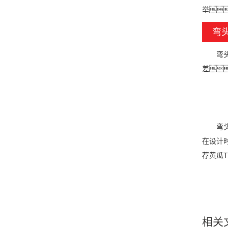
举
弯
弯头加
差
弯头钣
在设计
荐黄瓜
相关