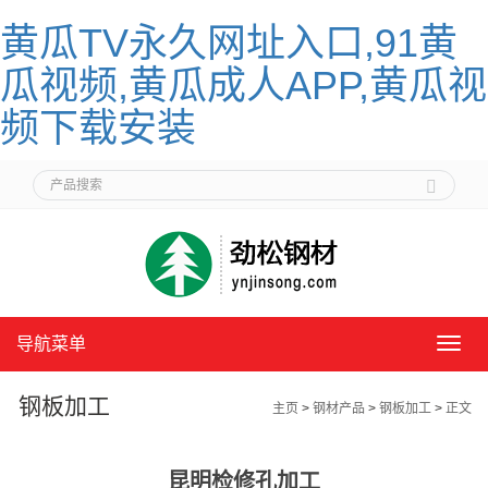
黄瓜TV永久网址入口,91黄
瓜视频,黄瓜成人APP,黄瓜视
频下载安装
导航菜单
导
航
菜
钢板加工
主页
>
钢材产品
>
钢板加工
>
正文
单
昆明检修孔加工