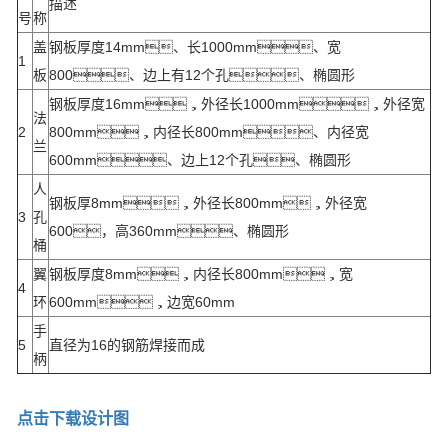
描述
号
称
盖
钢板厚度14mm、长1000mm、宽
1
板
800、边上有12个孔、椭圆形
钢板厚度16mm，外径长1000mm，外径宽
法
2
800mm，内径长800mm、内径宽
兰
600mm、边上12个孔、椭圆形
人
钢板厚8mm，外径长800mm，外径宽
3
孔
600，高360mm、椭圆形
桶
翼
钢板厚度8mm，内径长800mm，宽
4
环
600mm，边宽60mm
手
5
直径为16的钢筋焊接而成
柄
点击下载设计图