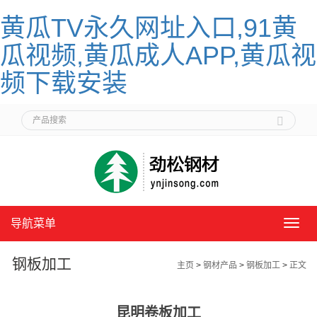
黄瓜TV永久网址入口,91黄
瓜视频,黄瓜成人APP,黄瓜视
频下载安装
导航菜单
导
航
菜
钢板加工
主页
>
钢材产品
>
钢板加工
>
正文
单
昆明卷板加工