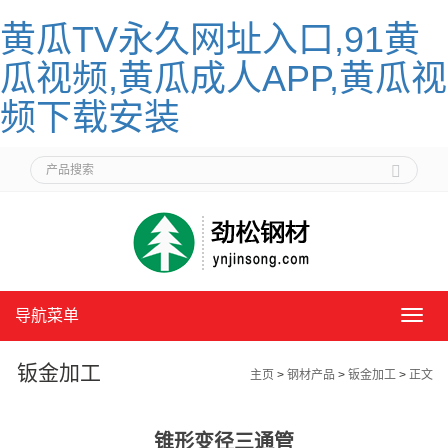
黄瓜TV永久网址入口,91黄
瓜视频,黄瓜成人APP,黄瓜视
频下载安装
导航菜单
导
航
菜
钣金加工
主页
>
钢材产品
>
钣金加工
>
正文
单
锥形变径三通管