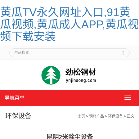
黄瓜TV永久网址入口,91黄
瓜视频,黄瓜成人APP,黄瓜视
频下载安装
导航菜单
导
航
菜
环保设备
主页
>
钢材产品
>
环保设备
>
正文
单
昆明2米除尘设备